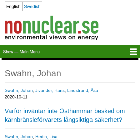
Skip
English
Swedish
Language switcher
to
main
content
Show — Main Menu
Main
Menu
Home
Milkas
Archive
KBS-3
SFR
Calendar
Links
About nonuclear.se
Swahn, Johan
Swahn, Johan
,
Jivander, Hans
,
Lindstrand, Åsa
2020-10-11
Varför inväntar inte Östhammar besked om
kärnbränsleförvarets långsiktiga säkerhet?
Swahn, Johan
,
Hedin, Lisa