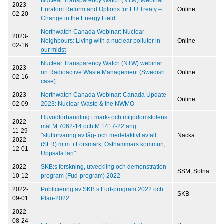
Nuclear Transparency Watch (NTW) Webinar:
2023-
Euratom Reform and Options for EU Treaty –
Online
02-20
Change in the Energy Field
Northwatch Canada Webinar: Nuclear
2023-
Neighbours: Living with a nuclear polluter in
Online
02-16
our midst
Nuclear Transparency Watch (NTW) webinar
2023-
on Radioactive Waste Management (Swedish
Online
02-16
case)
2023-
Northwatch Canada Webinar: Canada Update
Online
02-09
2023: Nuclear Waste & the NWMO
Huvudförhandling i mark- och miljödomstolens
2022-
mål M 7062-14 och M 1417-22 ang.
11-29
-
"slutförvaring av låg- och medelaktivt avfall
Nacka
2022-
(SFR) m.m. i Forsmark, Östhammars kommun,
12-01
Uppsala län"
2022-
SKB:s forskning, utveckling och demonstration
SSM, Solna
10-12
program (Fud-program) 2022
2022-
Publiciering av SKB:s Fud-program 2022 och
SKB
09-01
Plan-2022
2022-
08-24