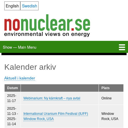
Skip
English
Swedish
Language switcher
to
main
content
Show — Main Menu
Main
Menu
Home
Milkas
Archive
KBS-3
SFR
Calendar
Links
About nonuclear.se
Kalender arkiv
Aktuell i kalender
Datum
Plats
2025-
Webinarium: Ny kärnkraft – nya avtal
Online
11-17
2025-
11-13
-
International Uranium Film Festival (IUFF)
Window
2025-
Window Rock, USA
Rock, USA
11-14