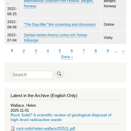
International Uranium Film Festival. Bergen,
Bergen,
-
Norway
Norway
2022-
08-25
2022-
"The Day After" film screening and discussion
Online
08-06
2022-
Samtal mellan Amory Lovins och Tomas
Visby
07-04
Kåberger
Page
1
Page
2
Page
3
Page
4
Page
5
Page
6
Page
7
Page
8
Page
9
…
Next
››
Pagination
page
Last
Sista »
page
Search
Latest in the Archive (English Only)
Wallace, Helen
2025-11-01
Rock Solid? A scientific review of geological disposal of
high-level radioactive waste
rock-solid-helen-wallace202511.pdf