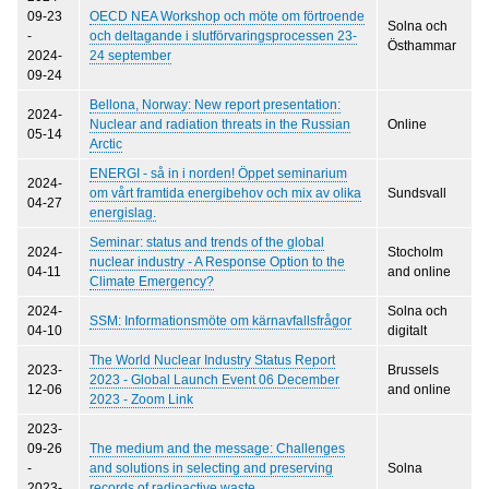
09-23
OECD NEA Workshop och möte om förtroende
Solna och
-
och deltagande i slutförvaringsprocessen 23-
Östhammar
2024-
24 september
09-24
Bellona, Norway: New report presentation:
2024-
Nuclear and radiation threats in the Russian
Online
05-14
Arctic
ENERGI - så in i norden! Öppet seminarium
2024-
om vårt framtida energibehov och mix av olika
Sundsvall
04-27
energislag.
Seminar: status and trends of the global
2024-
Stocholm
nuclear industry - A Response Option to the
04-11
and online
Climate Emergency?
2024-
Solna och
SSM: Informationsmöte om kärnavfallsfrågor
04-10
digitalt
The World Nuclear Industry Status Report
2023-
Brussels
2023 - Global Launch Event 06 December
12-06
and online
2023 - Zoom Link
2023-
09-26
The medium and the message: Challenges
-
and solutions in selecting and preserving
Solna
2023-
records of radioactive waste