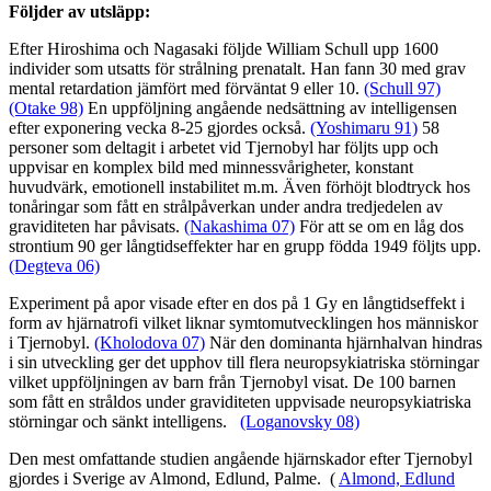
Följder av utsläpp:
Efter Hiroshima och Nagasaki följde William Schull upp 1600
individer som utsatts för strålning prenatalt. Han fann 30 med grav
mental retardation jämfört med förväntat 9 eller 10.
(Schull 97)
(Otake 98)
En uppföljning angående nedsättning av intelligensen
efter exponering vecka 8-25 gjordes också.
(Yoshimaru 91)
58
personer som deltagit i arbetet vid Tjernobyl har följts upp och
uppvisar en komplex bild med minnessvårigheter, konstant
huvudvärk, emotionell instabilitet m.m. Även förhöjt blodtryck hos
tonåringar som fått en strålpåverkan under andra tredjedelen av
graviditeten har påvisats.
(Nakashima 07)
För att se om en låg dos
strontium 90 ger långtidseffekter har en grupp födda 1949 följts upp.
(Degteva 06)
Experiment på apor visade efter en dos på 1 Gy en långtidseffekt i
form av hjärnatrofi vilket liknar symtomutvecklingen hos människor
i Tjernobyl.
(Kholodova 07)
När den dominanta hjärnhalvan hindras
i sin utveckling ger det upphov till flera neuropsykiatriska störningar
vilket uppföljningen av barn från Tjernobyl visat. De 100 barnen
som fått en stråldos under graviditeten uppvisade neuropsykiatriska
störningar och sänkt intelligens.
(Loganovsky 08)
Den mest omfattande studien angående hjärnskador efter Tjernobyl
gjordes i Sverige av Almond, Edlund, Palme. (
Almond, Edlund