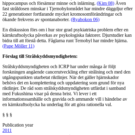
hippocampus och försämrar minne och inlärning.
(Kim 08)
Även
fast stråldosen minskar i Tjernobylområdet har mindre däggdjur efter
22 generationer fortfarande mycket kromosomförändringar och
ökande frekvens av spontanaborter.
(Ryabokon 06)
En diskussion förs om i hur stor grad psykiatriska problem efter en
kärnkraftsolycka påverkas av psykologiska faktorer. Djurstudier kan
bidra till att förstå detta. Fåglarna runt Ternobyl har mindre hjärna.
(Pape Möller 11)
Förslag till Strålskyddsmyndigheten:
Strålskyddsmyndigheten och ICRP har under många år följt
forskningen angående cancerutveckling efter strålning och med den
utgångspunkten utarbetat riktlinjer. När det gäller hjärnskador
behövs det en komplettering och uppdatering som grund för nya
riktlinjer. De råd som strålskyddsmyndigheten utfärdat i samband
med Fukushima visar på denna brist. Vi lever i ett
informationssamhälle och gravida och ammande vill i händelse av
en kärnkraftsolycka ha underlag för att göra rationella val.
§ § §
Publication year
2011