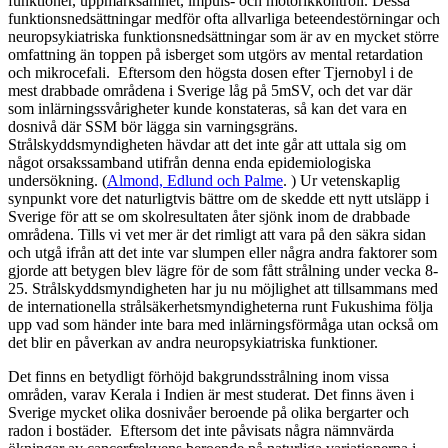
funktioner, uppmärksamhet, impuls- och motorikkontroll. Dessa
funktionsnedsättningar medför ofta allvarliga beteendestörningar och
neuropsykiatriska funktionsnedsättningar som är av en mycket större
omfattning än toppen på isberget som utgörs av mental retardation
och mikrocefali. Eftersom den högsta dosen efter Tjernobyl i de
mest drabbade områdena i Sverige låg på 5mSV, och det var där
som inlärningssvårigheter kunde konstateras, så kan det vara en
dosnivå där SSM bör lägga sin varningsgräns.
Strålskyddsmyndigheten hävdar att det inte går att uttala sig om
något orsakssamband utifrån denna enda epidemiologiska
undersökning. (
Almond, Edlund och Palme
. ) Ur vetenskaplig
synpunkt vore det naturligtvis bättre om de skedde ett nytt utsläpp i
Sverige för att se om skolresultaten åter sjönk inom de drabbade
områdena. Tills vi vet mer är det rimligt att vara på den säkra sidan
och utgå ifrån att det inte var slumpen eller några andra faktorer som
gjorde att betygen blev lägre för de som fått strålning under vecka 8-
25. Strålskyddsmyndigheten har ju nu möjlighet att tillsammans med
de internationella strålsäkerhetsmyndigheterna runt Fukushima följa
upp vad som händer inte bara med inlärningsförmåga utan också om
det blir en påverkan av andra neuropsykiatriska funktioner.
Det finns en betydligt förhöjd bakgrundsstrålning inom vissa
områden, varav Kerala i Indien är mest studerat. Det finns även i
Sverige mycket olika dosnivåer beroende på olika bergarter och
radon i bostäder. Eftersom det inte påvisats några nämnvärda