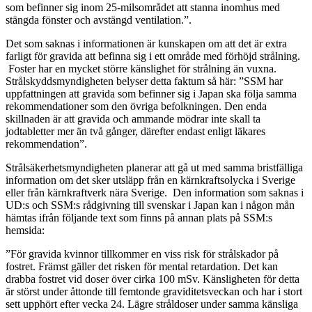
som befinner sig inom 25-milsområdet att stanna inomhus med
stängda fönster och avstängd ventilation.”.
Det som saknas i informationen är kunskapen om att det är extra
farligt för gravida att befinna sig i ett område med förhöjd strålning.
Foster har en mycket större känslighet för strålning än vuxna.
Strålskyddsmyndigheten belyser detta faktum så här: ”SSM har
uppfattningen att gravida som befinner sig i Japan ska följa samma
rekommendationer som den övriga befolkningen. Den enda
skillnaden är att gravida och ammande mödrar inte skall ta
jodtabletter mer än två gånger, därefter endast enligt läkares
rekommendation”.
Strålsäkerhetsmyndigheten planerar att gå ut med samma bristfälliga
information om det sker utsläpp från en kärnkraftsolycka i Sverige
eller från kärnkraftverk nära Sverige. Den information som saknas i
UD:s och SSM:s rådgivning till svenskar i Japan kan i någon mån
hämtas ifrån följande text som finns på annan plats på SSM:s
hemsida:
”För gravida kvinnor tillkommer en viss risk för strålskador på
fostret. Främst gäller det risken för mental retardation. Det kan
drabba fostret vid doser över cirka 100 mSv. Känsligheten för detta
är störst under åttonde till femtonde graviditetsveckan och har i stort
sett upphört efter vecka 24. Lägre stråldoser under samma känsliga