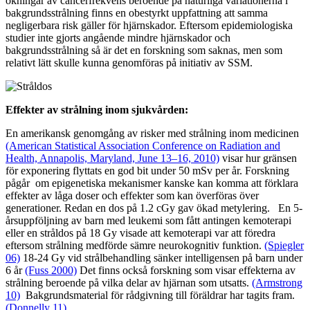
ökningar av cancerfrekvens beroende på naturliga variationerna i
bakgrundsstrålning finns en obestyrkt uppfattning att samma
negligerbara risk gäller för hjärnskador. Eftersom epidemiologiska
studier inte gjorts angående mindre hjärnskador och
bakgrundsstrålning så är det en forskning som saknas, men som
relativt lätt skulle kunna genomföras på initiativ av SSM.
Effekter av strålning inom sjukvården:
En amerikansk genomgång av risker med strålning inom medicinen
(American Statistical Association Conference on Radiation and
Health, Annapolis, Maryland, June 13–16, 2010)
visar hur gränsen
för exponering flyttats en god bit under 50 mSv per år. Forskning
pågår om epigenetiska mekanismer kanske kan komma att förklara
effekter av låga doser och effekter som kan överföras över
generationer. Redan en dos på 1.2 cGy gav ökad metylering. En 5-
årsuppföljning av barn med leukemi som fått antingen kemoterapi
eller en stråldos på 18 Gy visade att kemoterapi var att föredra
eftersom strålning medförde sämre neurokognitiv funktion.
(Spiegler
06)
18-24 Gy vid strålbehandling sänker intelligensen på barn under
6 år
(Fuss 2000)
Det finns också forskning som visar effekterna av
strålning beroende på vilka delar av hjärnan som utsatts.
(Armstrong
10)
Bakgrundsmaterial för rådgivning till föräldrar har tagits fram.
(Donnelly 11)