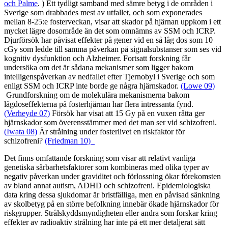
och Palme
. ) Ett tydligt samband med sämre betyg i de områden i
Sverige som drabbades mest av utfallet, och som exponerades
mellan 8-25:e fosterveckan, visar att skador på hjärnan uppkom i ett
mycket lägre dosområde än det som omnämns av SSM och ICRP.
Djurförsök har påvisat effekter på gener vid en så låg dos som 10
cGy som ledde till samma påverkan på signalsubstanser som ses vid
kognitiv dysfunktion och Alzheimer. Fortsatt forskning får
undersöka om det är sådana mekanismer som ligger bakom
intelligenspåverkan av nedfallet efter Tjernobyl i Sverige och som
enligt SSM och ICRP inte borde ge några hjärnskador.
(Lowe 09)
Grundforskning om de molekulära mekanismerna bakom
lågdoseffekterna på fosterhjärnan har flera intressanta fynd.
(Verheyde 07)
Försök har visat att 15 Gy på en vuxen råtta ger
hjärnskador som överensstämmer med det man ser vid schizofreni.
(Iwata 08)
Är strålning under fosterlivet en riskfaktor för
schizofreni?
(Friedman 10)
Det finns omfattande forskning som visar att relativt vanliga
genetiska sårbarhetsfaktorer som kombineras med olika typer av
negativ påverkan under graviditet och förlossning ökar förekomsten
av bland annat autism, ADHD och schizofreni. Epidemiologiska
data kring dessa sjukdomar är bristfälliga, men en påvisad sänkning
av skolbetyg på en större befolkning innebär ökade hjärnskador för
riskgrupper. Strålskyddsmyndigheten eller andra som forskar kring
effekter av radioaktiv strålning har inte på ett mer detaljerat sätt