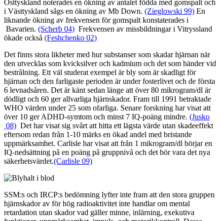
Östtyskland noterades en ökning av antalet födda med gomspalt och
i Västtyskland sågs en ökning av Mb Down.
(Zieglowski 99)
En
liknande ökning av frekvensen för gomspalt konstaterades i
Bavarien.
(Scherb 04)
Frekvensen av missbildningar i Vitryssland
ökade också
(Feshchenko 02)
Det finns stora likheter med hur substanser som skadar hjärnan när
den utvecklas som kvicksilver och kadmium och det som händer vid
bestrålning. Ett väl studerat exempel är bly som är skadligt för
hjärnan och den farligaste perioden är under fosterlivet och de första
6 levnadsåren. Det är känt sedan länge att över 80 mikrogram/dl är
dödligt och 60 ger allvarliga hjärnskador. Fram till 1991 betraktade
WHO värden under 25 som ofarliga. Senare forskning har visat att
över 10 ger ADHD-symtom och minst 7 IQ-poäng mindre.
(Jusko
08)
Det har visat sig svårt att hitta ett lägsta värde utan skadeeffekt
eftersom redan från 1-10 märks en ökad andel med bristande
uppmärksamhet. Carlisle har visat att från 1 mikrogram/dl börjar en
IQ-nedsättning på en poäng på gruppnivå och det bör vara det nya
säkerhetsvärdet.
(Carlisle 09)
SSM:s och IRCP:s bedömning lyfter inte fram att den stora gruppen
hjärnskador av för hög radioaktivitet inte handlar om mental
retardation utan skador vad gäller minne, inlärning, exekutiva