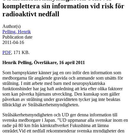
komplettera sin information vid risk för
radioaktivt nedfall
Author(s)
Pelling, Henrik
Publication date
2011-04-16
PDF
, 171 KB.
Henrik Pelling, Överläkare, 16 april 2011
Som barnpsykiater känner jag en oro inför den information som
medborgarna får angående gravida och ammande som utsätts för
strålning. I mitt arbete med barn med neuropsykiatriska
funktionshinder har jag haft anledning att leta efter olika faktorer
som kan påverka hjärnans utveckling. Den kunskap som gäller
påverkan av strålning under graviditeten tycker jag inte beaktas
tillräckligt av Strålsäkerhetsmyndigheten.
Strålsäkerhetsmyndigheten och UD ger denna information till
svenska medborgare i Japan. ”UD uppmanar alla svenskar inom en
radie på 80 km från kärnkraftverket Fukushima att lämna
området.Vid ett nedfall rekommenderar svenska myndigheter den