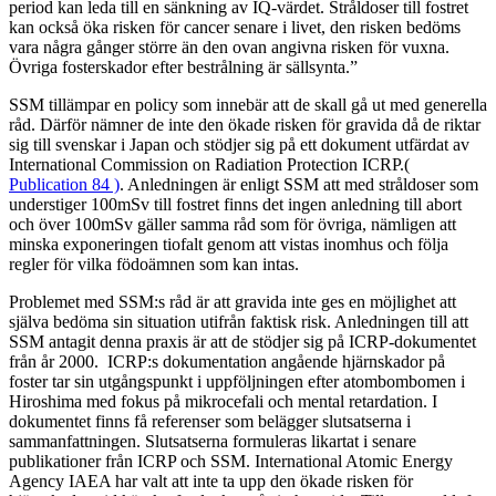
period kan leda till en sänkning av IQ-värdet. Stråldoser till fostret
kan också öka risken för cancer senare i livet, den risken bedöms
vara några gånger större än den ovan angivna risken för vuxna.
Övriga fosterskador efter bestrålning är sällsynta.”
SSM tillämpar en policy som innebär att de skall gå ut med generella
råd. Därför nämner de inte den ökade risken för gravida då de riktar
sig till svenskar i Japan och stödjer sig på ett dokument utfärdat av
International Commission on Radiation Protection ICRP.(
Publication 84 )
. Anledningen är enligt SSM att med stråldoser som
understiger 100mSv till fostret finns det ingen anledning till abort
och över 100mSv gäller samma råd som för övriga, nämligen att
minska exponeringen tiofalt genom att vistas inomhus och följa
regler för vilka födoämnen som kan intas.
Problemet med SSM:s råd är att gravida inte ges en möjlighet att
själva bedöma sin situation utifrån faktisk risk. Anledningen till att
SSM antagit denna praxis är att de stödjer sig på ICRP-dokumentet
från år 2000. ICRP:s dokumentation angående hjärnskador på
foster tar sin utgångspunkt i uppföljningen efter atombombomen i
Hiroshima med fokus på mikrocefali och mental retardation. I
dokumentet finns få referenser som belägger slutsatserna i
sammanfattningen. Slutsatserna formuleras likartat i senare
publikationer från ICRP och SSM. International Atomic Energy
Agency IAEA har valt att inte ta upp den ökade risken för