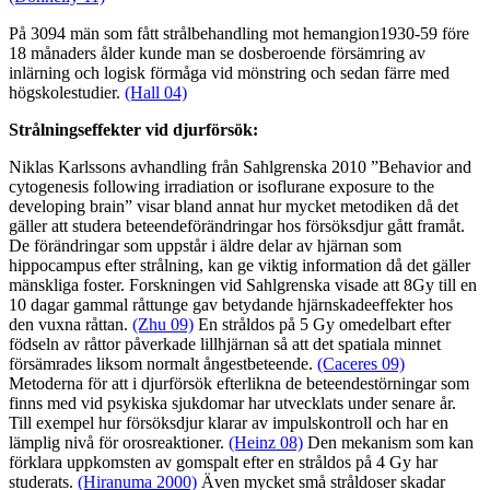
På 3094 män som fått strålbehandling mot hemangion1930-59 före
18 månaders ålder kunde man se dosberoende försämring av
inlärning och logisk förmåga vid mönstring och sedan färre med
högskolestudier.
(Hall 04)
Strålningseffekter vid djurförsök:
Niklas Karlssons avhandling från Sahlgrenska 2010 ”Behavior and
cytogenesis following irradiation or isoflurane exposure to the
developing brain” visar bland annat hur mycket metodiken då det
gäller att studera beteendeförändringar hos försöksdjur gått framåt.
De förändringar som uppstår i äldre delar av hjärnan som
hippocampus efter strålning, kan ge viktig information då det gäller
mänskliga foster. Forskningen vid Sahlgrenska visade att 8Gy till en
10 dagar gammal råttunge gav betydande hjärnskadeeffekter hos
den vuxna råttan.
(Zhu 09)
En stråldos på 5 Gy omedelbart efter
födseln av råttor påverkade lillhjärnan så att det spatiala minnet
försämrades liksom normalt ångestbeteende.
(Caceres 09)
Metoderna för att i djurförsök efterlikna de beteendestörningar som
finns med vid psykiska sjukdomar har utvecklats under senare år.
Till exempel hur försöksdjur klarar av impulskontroll och har en
lämplig nivå för orosreaktioner.
(Heinz 08)
Den mekanism som kan
förklara uppkomsten av gomspalt efter en stråldos på 4 Gy har
studerats.
(Hiranuma 2000)
Även mycket små stråldoser skadar