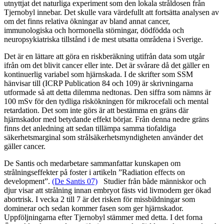
utnyttjat det naturliga experiment som den lokala stråldosen från
Tjernobyl innebar. Det skulle vara värdefullt att fortsätta analysen av
om det finns relativa ökningar av bland annat cancer,
immunologiska och hormonella störningar, dödfödda och
neuropsykiatriska tillstånd i de mest utsatta områdena i Sverige.
Det är en lättare att göra en riskberäkning utifrån data som utgår
ifrån om det blivit cancer eller inte. Det är svårare då det gäller en
kontinuerlig variabel som hjärnskada. I de skrifter som SSM
hänvisar till (ICRP Publication 84 och 109) är skrivningarna
utformade så att detta dilemma nedtonas. Den siffra som nämns är
100 mSv för den tydliga riskökningen för mikrocefali och mental
retardation. Det som inte görs är att bestämma en gräns där
hjärnskador med betydande effekt börjar. Från denna nedre gräns
finns det anledning att sedan tillämpa samma tiofaldiga
säkerhetsmarginal som strålsäkerhetsmyndigheten använder det
gäller cancer.
De Santis och medarbetare sammanfattar kunskapen om
strålningseffekter på foster i artikeln ”Radiation effects on
development”.
(De Santis 07)
Studier från både människor och
djur visar att strålning innan embryot fästs vid livmodern ger ökad
abortrisk. I vecka 2 till 7 är det risken för missbildningar som
dominerar och sedan kommer fasen som ger hjärnskador.
Uppföljningarna efter Tjernobyl stämmer med detta. I det forna