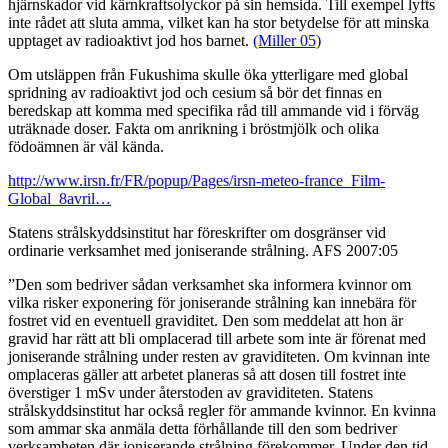
hjärnskador vid kärnkraftsolyckor på sin hemsida. Till exempel lyfts
inte rådet att sluta amma, vilket kan ha stor betydelse för att minska
upptaget av radioaktivt jod hos barnet.
(Miller 05)
Om utsläppen från Fukushima skulle öka ytterligare med global
spridning av radioaktivt jod och cesium så bör det finnas en
beredskap att komma med specifika råd till ammande vid i förväg
uträknade doser. Fakta om anrikning i bröstmjölk och olika
födoämnen är väl kända.
http://www.irsn.fr/FR/popup/Pages/irsn-meteo-france_Film-
Global_8avril…
Statens strålskyddsinstitut har föreskrifter om dosgränser vid
ordinarie verksamhet med joniserande strålning. AFS 2007:05
”Den som bedriver sådan verksamhet ska informera kvinnor om
vilka risker exponering för joniserande strålning kan innebära för
fostret vid en eventuell graviditet. Den som meddelat att hon är
gravid har rätt att bli omplacerad till arbete som inte är förenat med
joniserande strålning under resten av graviditeten. Om kvinnan inte
omplaceras gäller att arbetet planeras så att dosen till fostret inte
överstiger 1 mSv under återstoden av graviditeten. Statens
strålskyddsinstitut har också regler för ammande kvinnor. En kvinna
som ammar ska anmäla detta förhållande till den som bedriver
verksamheten där joniserande strålning förekommer. Under den tid