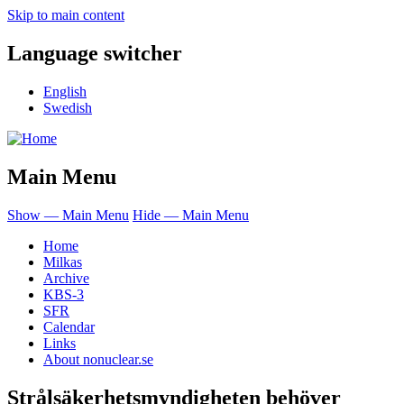
Skip to main content
Language switcher
English
Swedish
Main Menu
Show — Main Menu
Hide — Main Menu
Home
Milkas
Archive
KBS-3
SFR
Calendar
Links
About nonuclear.se
Strålsäkerhetsmyndigheten behöver