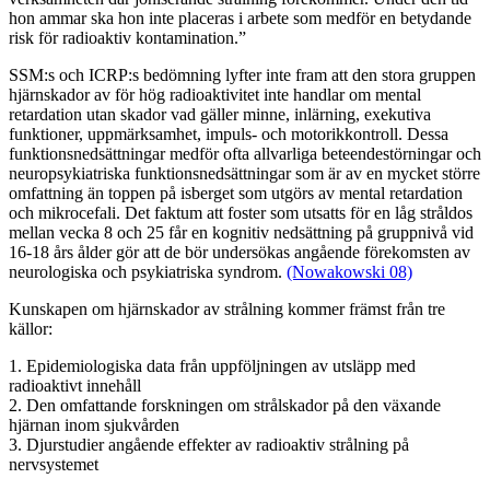
hon ammar ska hon inte placeras i arbete som medför en betydande
risk för radioaktiv kontamination.”
SSM:s och ICRP:s bedömning lyfter inte fram att den stora gruppen
hjärnskador av för hög radioaktivitet inte handlar om mental
retardation utan skador vad gäller minne, inlärning, exekutiva
funktioner, uppmärksamhet, impuls- och motorikkontroll. Dessa
funktionsnedsättningar medför ofta allvarliga beteendestörningar och
neuropsykiatriska funktionsnedsättningar som är av en mycket större
omfattning än toppen på isberget som utgörs av mental retardation
och mikrocefali. Det faktum att foster som utsatts för en låg stråldos
mellan vecka 8 och 25 får en kognitiv nedsättning på gruppnivå vid
16-18 års ålder gör att de bör undersökas angående förekomsten av
neurologiska och psykiatriska syndrom.
(Nowakowski 08)
Kunskapen om hjärnskador av strålning kommer främst från tre
källor:
1. Epidemiologiska data från uppföljningen av utsläpp med
radioaktivt innehåll
2. Den omfattande forskningen om strålskador på den växande
hjärnan inom sjukvården
3. Djurstudier angående effekter av radioaktiv strålning på
nervsystemet