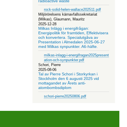
radioactive waste
rock-solid-helen-wallace202511.pdf
Miljörörelsens kärnavfallssekretariat
(Milkas), Glaumann, Mauritz
2025-12-28
Milkas Inlägg i energifrågan:
Energipolitik för framtiden, Effektivisera
och konvertera. Specialutgåva av
Presentation i Almedalen 2025-06-27
med Milkas synpunkter. A6-häfte.
milkas-inlagg-i-energifragan2025present
ation-och-synpunkter.pdf
Schori, Pierre
2025-08-06
Tal av Pierre Schori i Storkyrkan i
Stockholm den 6 augusti 2025 vid
mottagandet av Årets anti-
atombombsdiplom
schori-pierre20250806.pdf