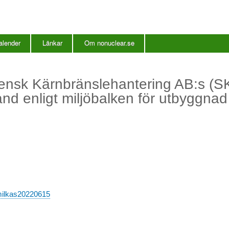
Hoppa
till
huvudinnehåll
alender
Länkar
Om nonuclear.se
ensk Kärnbränslehantering AB:s (S
ånd enligt miljöbalken för utbyggna
milkas20220615