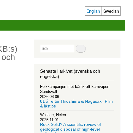
English
Swedish
Language
switcher
KB:s)
Sök
d och
Senaste i arkivet (svenska och
engelska)
Folkkampanjen mot kärnkraft-kärnvapen
Sundsvall
2026-08-06
81 år efter Hiroshima & Nagasaki: Film
& lästips
Wallace, Helen
2025-11-01
Rock Solid? A scientific review of
geological disposal of high-level