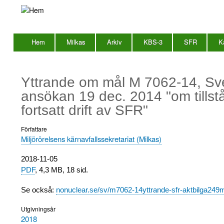
Hem
Milkas
Arkiv
KBS-3
SFR
K
Huvudmeny
en
Yttrande om mål M 7062-14, Sv
ansökan 19 dec. 2014 "om tillst
fortsatt drift av SFR"
Författare
Miljörörelsens kärnavfallssekretariat (Milkas)
Utgivningsdatum
2018-11-05
PDF
, 4,3 MB, 18 sid.
Se också:
nonuclear.se/sv/m7062-14yttrande-sfr-aktbilga249
Utgivningsår
2018