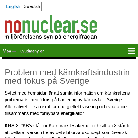
Hoppa
English
Swedish
Language switcher
till
huvudinnehåll
Visa — Huvudmeny en
Huvudmeny
en
Hem
Milkas
Arkiv
KBS-3
SFR
Kalender
Länkar
Om nonuclear.se
Problem med kärnkraftsindustrin
med fokus på Sverige
Syftet med hemsidan är att samla information om kärnkraftens
problematik med fokus på hantering av kärnavfall i Sverige.
Alternativet till kärnkraft är energieffektivisering och sparande
tillsammans med förnybara energikällor.
KBS-3:
"KBS står för Kärnbränslesäkerhet och siffran 3 står för
att detta är version tre av det slutförvarskoncept som Svensk