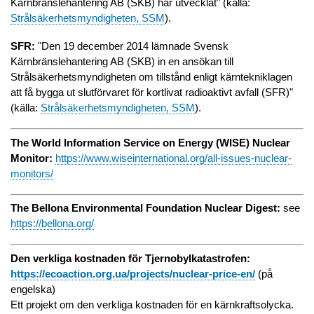
Kärnbränslehantering AB (SKB) har utvecklat" (källa:
Strålsäkerhetsmyndigheten, SSM
).
SFR:
"Den 19 december 2014 lämnade Svensk
Kärnbränslehantering AB (SKB) in en ansökan till
Strålsäkerhetsmyndigheten om tillstånd enligt kärntekniklagen
att få bygga ut slutförvaret för kortlivat radioaktivt avfall (SFR)"
(källa:
Strålsäkerhetsmyndigheten, SSM
).
The World Information Service on Energy (WISE) Nuclear
Monitor:
https://www.wiseinternational.org/all-issues-nuclear-
monitors/
The Bellona Environmental Foundation Nuclear Digest:
see
https://bellona.org/
Den verkliga kostnaden för Tjernobylkatastrofen:
https://ecoaction.org.ua/projects/nuclear-price-en/
(på
engelska)
Ett projekt om den verkliga kostnaden för en kärnkraftsolycka.