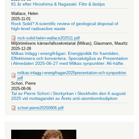
81 år efter Hiroshima & Nagasaki: Film & lästips
Wallace, Helen
2025-11-01
Rock Solid? A scientific review of geological disposal of
high-level radioactive waste
rock-solid-helen-wallace202511.pdf
Miljörörelsens kärnavfallssekretariat (Milkas), Glaumann, Mauritz
2025-12-28
Milkas Inlägg i energifrågan: Energipolitik för framtiden,
Effektivisera och konvertera. Specialutgåva av Presentation
i Almedalen 2025-06-27 med Milkas synpunkter. A6-häfte.
milkas-inlagg-i-energifragan2025presentation-och-synpunkter.
pdf
Schori, Pierre
2025-08-06
Tal av Pierre Schori i Storkyrkan i Stockholm den 6 augusti
2025 vid mottagandet av Årets anti-atombombsdiplom
schori-pierre20250806.pdf