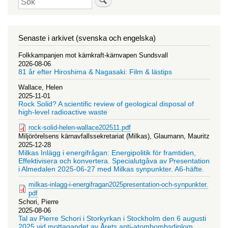
Senaste i arkivet (svenska och engelska)
Folkkampanjen mot kärnkraft-kärnvapen Sundsvall
2026-08-06
81 år efter Hiroshima & Nagasaki: Film & lästips
Wallace, Helen
2025-11-01
Rock Solid? A scientific review of geological disposal of
high-level radioactive waste
rock-solid-helen-wallace202511.pdf
Miljörörelsens kärnavfallssekretariat (Milkas), Glaumann, Mauritz
2025-12-28
Milkas Inlägg i energifrågan: Energipolitik för framtiden,
Effektivisera och konvertera. Specialutgåva av Presentation
i Almedalen 2025-06-27 med Milkas synpunkter. A6-häfte.
milkas-inlagg-i-energifragan2025presentation-och-synpunkter.
pdf
Schori, Pierre
2025-08-06
Tal av Pierre Schori i Storkyrkan i Stockholm den 6 augusti
2025 vid mottagandet av Årets anti-atombombsdiplom