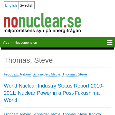
Hoppa
English
Swedish
Language switcher
till
huvudinnehåll
Visa — Huvudmeny en
Huvudmeny
en
Hem
Milkas
Arkiv
KBS-3
SFR
Kalender
Länkar
Om nonuclear.se
Thomas, Steve
Froggatt, Antony
,
Schneider, Mycle
,
Thomas, Steve
World Nuclear Industry Status Report 2010-
2011: Nuclear Power in a Post-Fukushima
World
Froggatt, Antony
,
Schneider, Mycle
,
Thomas, Steve
,
Koplow,