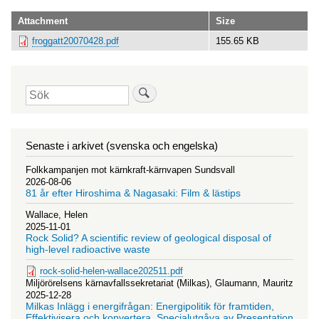
Attachment
Size
froggatt20070428.pdf
155.65 KB
Sök
Senaste i arkivet (svenska och engelska)
Folkkampanjen mot kärnkraft-kärnvapen Sundsvall
2026-08-06
81 år efter Hiroshima & Nagasaki: Film & lästips
Wallace, Helen
2025-11-01
Rock Solid? A scientific review of geological disposal of
high-level radioactive waste
rock-solid-helen-wallace202511.pdf
Miljörörelsens kärnavfallssekretariat (Milkas), Glaumann, Mauritz
2025-12-28
Milkas Inlägg i energifrågan: Energipolitik för framtiden,
Effektivisera och konvertera. Specialutgåva av Presentation