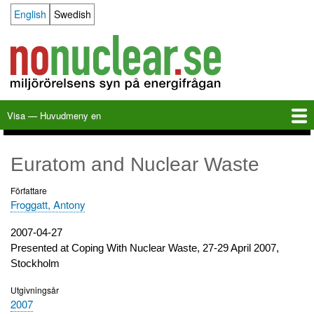
Hoppa
English
Swedish
Language switcher
till
huvudinnehåll
Visa — Huvudmeny en
Huvudmeny
en
Hem
Milkas
Arkiv
KBS-3
SFR
Kalender
Länkar
Om nonuclear.se
Euratom and Nuclear Waste
Författare
Froggatt, Antony
Utgivningsdatum
2007-04-27
Presented at Coping With Nuclear Waste, 27-29 April 2007,
Stockholm
Utgivningsår
2007